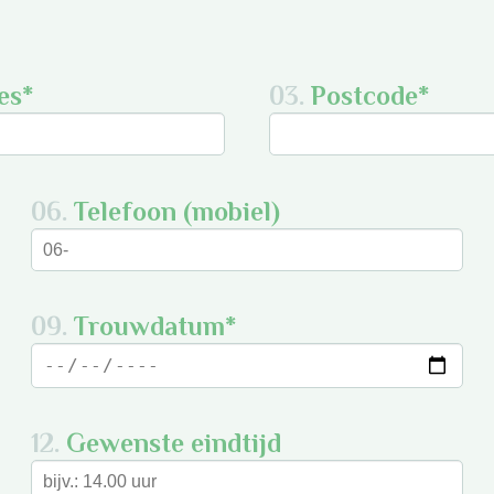
es*
03.
Postcode*
06.
Telefoon (mobiel)
09.
Trouwdatum*
12.
Gewenste eindtijd