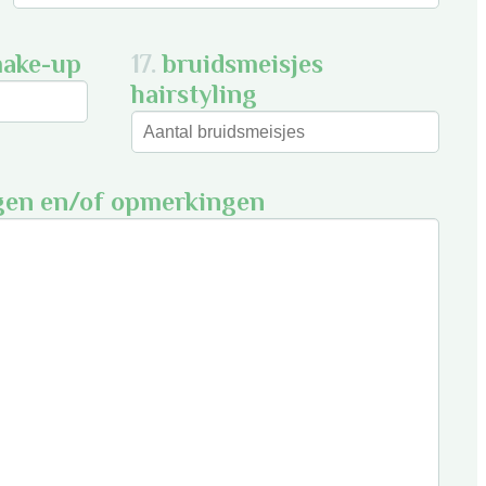
make-up
17.
bruidsmeisjes
hairstyling
gen en/of opmerkingen