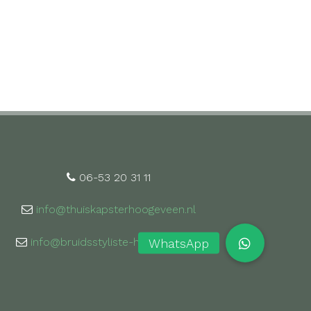
06-53 20 31 11
info@thuiskapsterhoogeveen.nl
info@bruidsstyliste-hoogeveen.nl